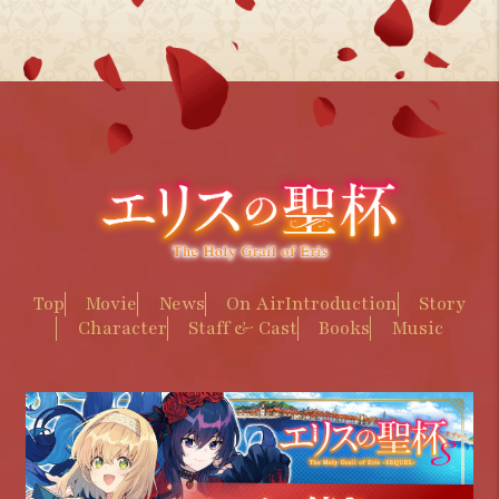
Top
Movie
News
On Air
Introduction
Story
Character
Staff & Cast
Books
Music