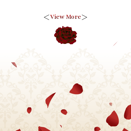
＜
＞
View More