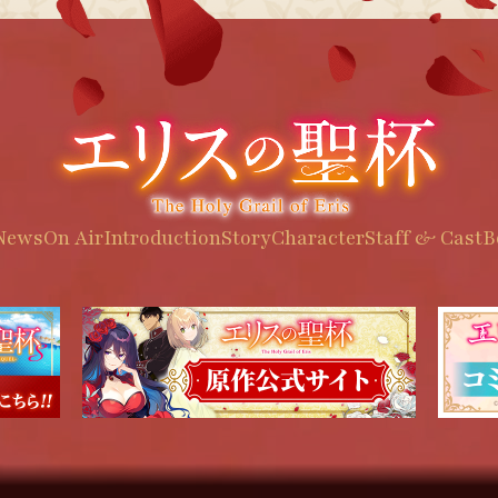
News
On Air
Introduction
Story
Character
Staff & Cast
B