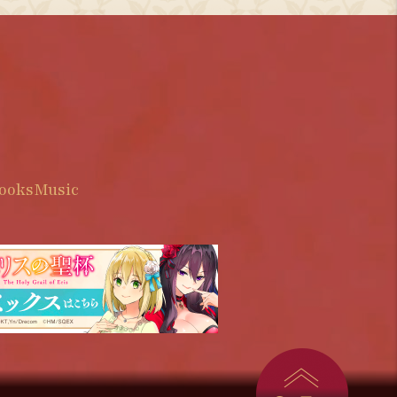
ooks
Music