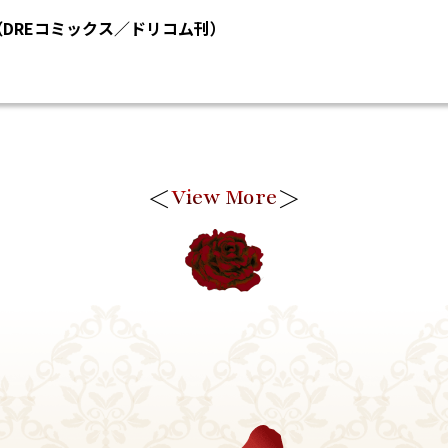
（DREコミックス／ドリコム刊）
＜
＞
View More