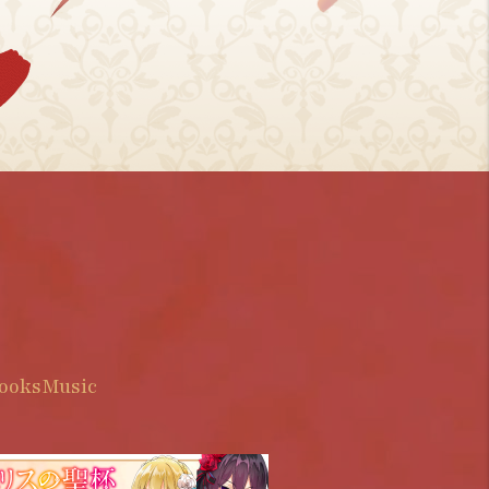
ooks
Music