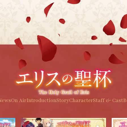
News
On Air
Introduction
Story
Character
Staff & Cast
B