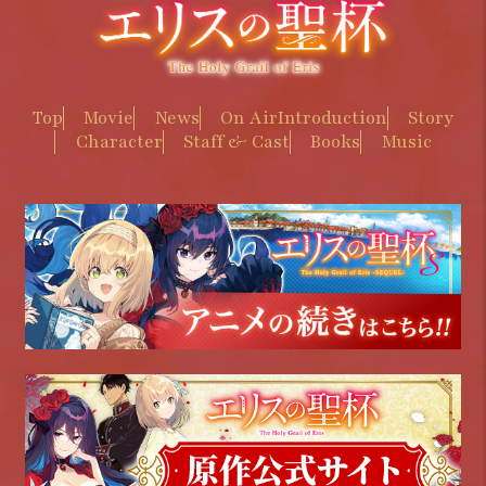
Top
Movie
News
On Air
Introduction
Story
Character
Staff & Cast
Books
Music