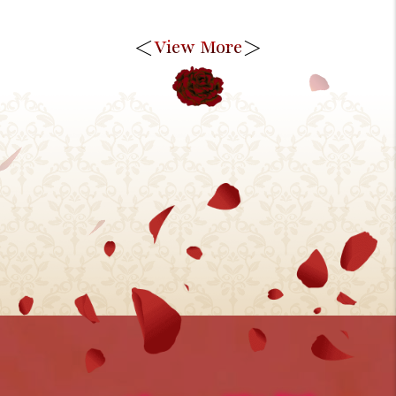
＜
＞
View More