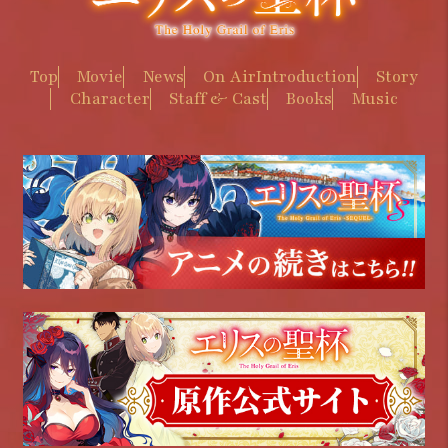
Top
Movie
News
On Air
Introduction
Story
Character
Staff & Cast
Books
Music