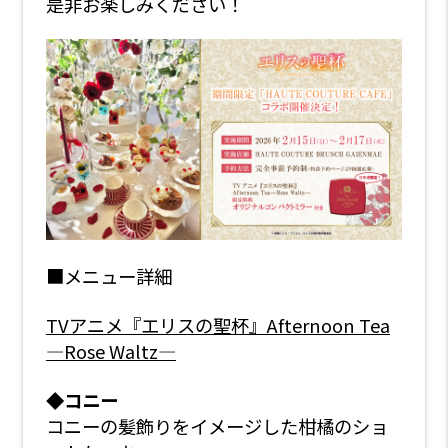
是非お楽しみください！
■メニュー詳細
TV
アニメ『エリスの聖杯』Afternoon Tea
—Rose Waltz—
◆
コニー
コニーの髪飾りをイメージした柑橘のショ