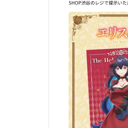
SHOP渋谷のレジで提示い