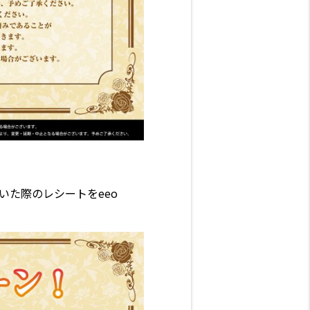
だいた際のレシートをeeo