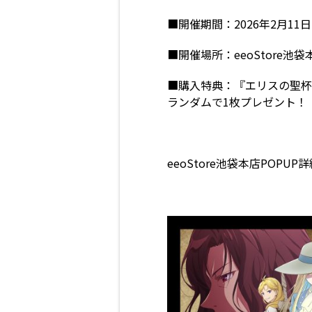
■開催期間：2026年2月11
■開催場所：eeoStore池袋
■購入特典：『エリスの聖杯』
ランダムで1枚プレゼント！
eeoStore池袋本店POPUP