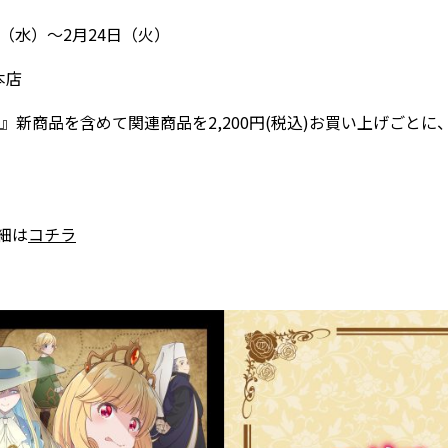
日（水）～2月24日（火）
本店
新商品を含めて関連商品を2,200円(税込)お買い上げごとに、
詳細は
コチラ