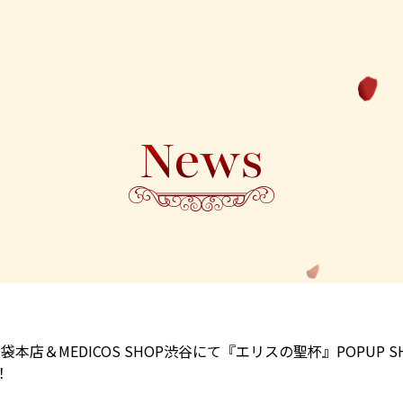
News
re池袋本店＆MEDICOS SHOP渋谷にて『エリスの聖杯』POPUP
！