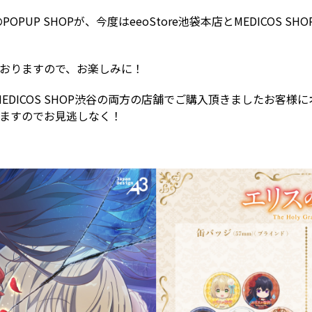
PUP SHOPが、今度はeeoStore池袋本店とMEDICOS 
おりますので、お楽しみに！
、MEDICOS SHOP渋谷の両方の店舗でご購入頂きましたお客
ますのでお見逃しなく！