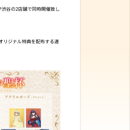
SHOP渋谷の2店舗で同時開催致し
様にオリジナル特典を配布する連