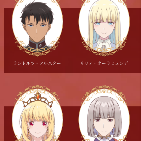
ランドルフ・アルスター
リリィ・オーラミュンデ
リリィ・オーラミュンデ 役
スカーレット・カスティエル 役
ドミニク・ハームズワース 役
M・A・O
鈴代紗弓
福山 潤
ランドルフ・アルスター 役
コンスタンス・グレイル 役
阿座上洋平
セシリア・アデルバイド 役
市ノ瀬加那
エンリケ・アデルバイド 役
内田真礼
『エリスの聖杯』アニメ化決定おめでとうござ
花江夏樹
『エリスの聖杯』アニメ化決定おめでとうござ
ハームズワース役の福山潤です。
います！ リリィ・オーラミュンデ役で出演さ
います!!ドラマCDから引き続き、スカーレッ
『エリスの聖杯』ランドルフ・アルスターを演
物語にどのように関わるのかが一見、“？”なよ
『エリスの聖杯』アニメ化決定しました！
せていただきます、M・A・Oです。 原作・コ
ト・カスティエル役を演じさせていただきま
じます、阿座上洋平です。
みなさんこんにちは！セシリア役を務めさせて
うな風体に
ドラマCDと同じく、主人公のコニー役を演じ
ミカライズの惹きつけられるストーリー展開
気高さや、その裏にある繊細な揺らぎ、彼が持
す。
第一印象は冷徹なイメージのランドルフです
いただく、内田真礼です。
世界観が合っているのかどうか謎な押し出しに
させて頂きます。
が、アニメではどのように描かれるのか、アフ
つ複雑な魅力を丁寧に探りながら臨みました。
原作を拝見した時に感じた、どんどん謎が解き
が、コンスタンス・グレイルにとって重要な人
セシリアは明るくていつも朗らかにコニーに接
毎週観ているとたまに出てきて、