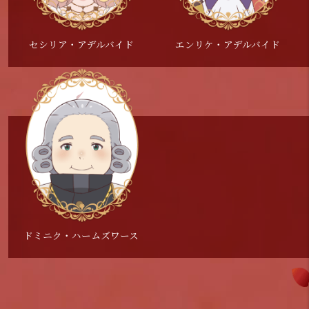
一見大人しい雰囲気のコニーちゃんですが、ど
レコを含めて今から楽しみにしております。リ
作品を楽しみにしてくださっている皆さまに、
明かされていくことへの高揚感や、強い信念を
物として物語に関わってきます。
する王妃さま。彼女の天真爛漫な姿はかわいら
その謎が明かされるのかされないのか謎な人物
のようにスカーレットの復讐を成功させるの
リィさんは強くて多面性をもつ、とても魅力的
エンリケの抱える想いが伝わるよう頑張りま
持つコニーとスカーレット２人の魅力をアニメ
もちろんプレッシャーもありますが、クールな
しい人だなという印象ですね。
です。
か…！
なキャラクターだと感じました。その魅力をし
す！
セシリア・アデルバイド
エンリケ・アデルバイド
でも感じていただけるよう、精一杯頑張りま
表情の奥に見え隠れする彼の思いを大切に演じ
放送までもう少しですね！
今の段階で言えるのは、ノーブルにエレガント
見届けてくださると嬉しいです。
っかりお伝えできるよう、精一杯演じさせてい
宜しくお願い致します。
す。
ていきます。
『エリスの聖杯』、是非ご覧下さい！
に大変楽しませて頂きました！さぁ、観たくな
よろしくお願い致します！
ただきます。ストーリーを追うごとに見えてく
原作、コミックスとあわせて、アニメも是非よ
どうぞ楽しみにお待ちください！
ったでしょう？
る陰謀にどうかかわっていくのか、ぜひ注目し
ろしくお願いいたします!!
是非『エリスの聖杯』ご覧下さいませ。
ていただければ幸いです！！
ドミニク・ハームズワース