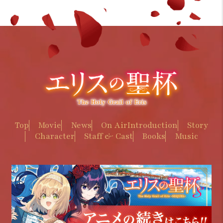
Top
Movie
News
On Air
Introduction
Story
Character
Staff & Cast
Books
Music